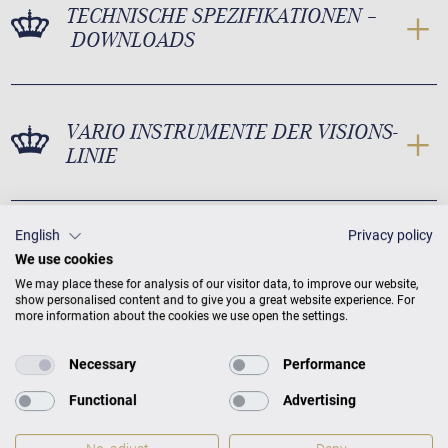
TECHNISCHE SPEZIFIKATIONEN –
DOWNLOADS
VARIO INSTRUMENTE DER VISIONS-
LINIE
English
Privacy policy
We use cookies
We may place these for analysis of our visitor data, to improve our website,
show personalised content and to give you a great website experience. For
Vision V 8 VARIO Maße
more information about the cookies we use open the settings.
Necessary
Performance
Functional
Advertising
Maße
H 132 × B 150 × T 66,3
Gewicht
255 kg