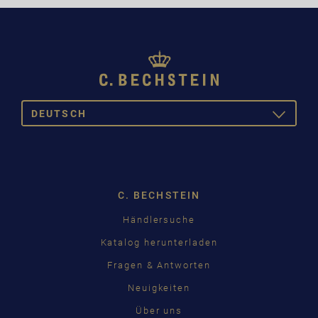
DEUTSCH
TOGGLE
DROPDOW
DEUTSCH
ENGLISH
C. BECHSTEIN
FRANÇAIS
Pусский
Händlersuche
čeština
Katalog herunterladen
Fragen & Antworten
中国
Neuigkeiten
日本語
Über uns