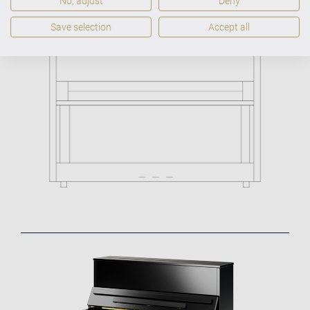
No, adjust
Deny
Save selection
Accept all