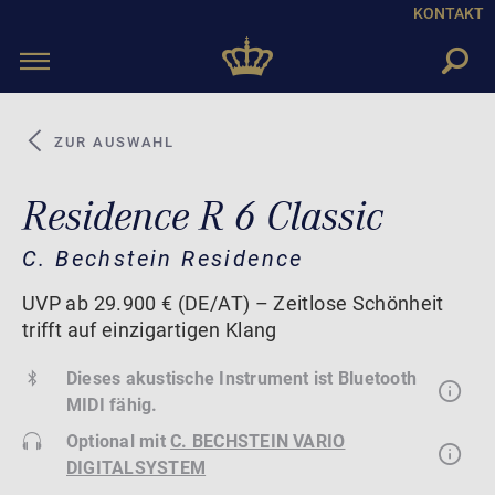
KONTAKT
Toggle
navigation
ZUR AUSWAHL
Residence R 6 Classic
C. Bechstein Residence
UVP ab 29.900 € (DE/AT) – Zeitlose Schönheit
trifft auf einzigartigen Klang
Dieses akustische Instrument ist Bluetooth
MIDI fähig.
Optional mit
C. BECHSTEIN VARIO
DIGITALSYSTEM