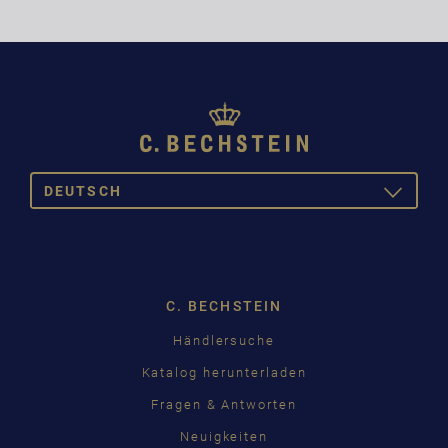
DEUTSCH
TOGGLE
DROPDOW
DEUTSCH
ENGLISH
C. BECHSTEIN
FRANÇAIS
Pусский
Händlersuche
Katalog herunterladen
ČEŠTINA
Fragen & Antworten
中国
Neuigkeiten