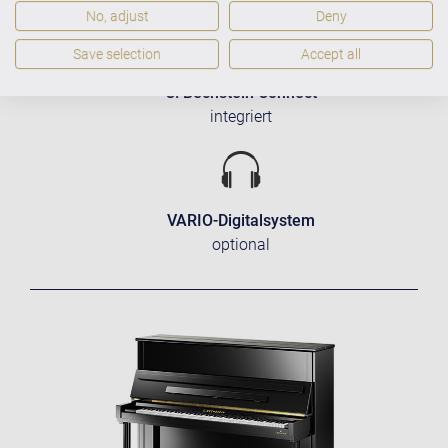
No, adjust
Deny
Save selection
Accept all
C. Bechstein Connect
integriert
VARIO-Digitalsystem
optional