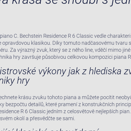
 piano C. Bechstein Residence R 6 Classic vedle charakte
le opravdovou klasikou. Díky tomuto nadčasovému tvaru 
éru. Za výrazný zvuk, který se z něho line, vděčí mimo jin
nika hry završuje působivou celkovou kompozici piana Re
istrovské výkony jak z hlediska zv
niky hry
echnete krásu zvuku tohoto piana a můžete pocítit neobyč
íky bezpočtu detailů, které pramení z konstrukčních princip
Residence R 6 Classic jedním z celosvětově nejlepších pian
 svém okolí a přesvědčte se sami.