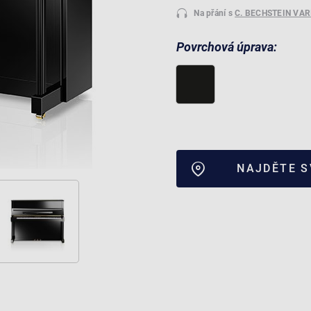
Na přání s
C. BECHSTEIN VA
Povrchová úprava:
NAJDĚTE 