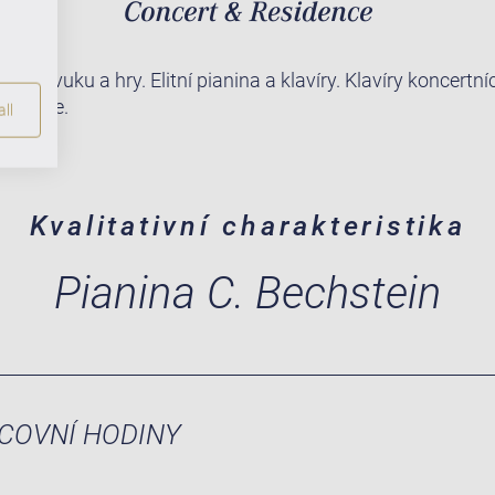
díla zvuku a hry. Elitní pianina a klavíry. Klavíry koncertní
 znalce.
ll
Kvalitativní charakteristika
Pianina C. Bechstein
COVNÍ HODINY