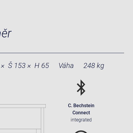
měr
 × Š 153 × H 65
Váha
248 kg
C. Bechstein
Connect
integrated