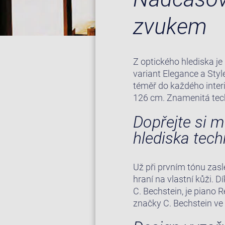
zvukem
Z optického hlediska je
variant Elegance a Sty
téměř do každého interi
126 cm. Znamenitá tech
Dopřejte si m
hlediska tech
Už při prvním tónu zasl
hraní na vlastní kůži. D
C. Bechstein, je piano 
značky C. Bechstein ve