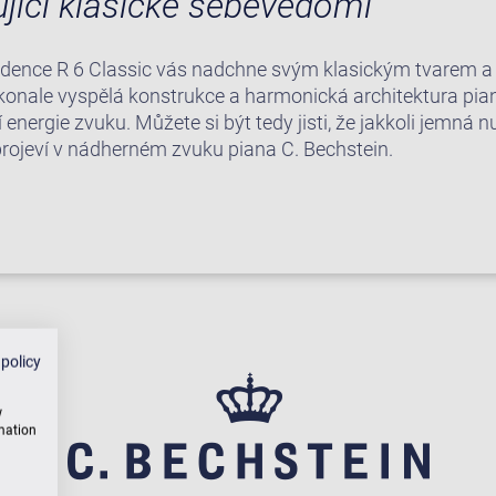
jící klasické sebevědomí
idence R 6 Classic vás nadchne svým klasickým tvarem a 
Dokonale vyspělá konstrukce a harmonická architektura pi
nergie zvuku. Můžete si být tedy jisti, že jakkoli jemná n
projeví v nádherném zvuku piana C. Bechstein.
 policy
w
rmation