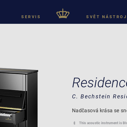
SERVIS
SVĚT NÁSTROJ
Residenc
C. Bechstein Res
Nadčasová krása se sn
This acoustic instrument is B