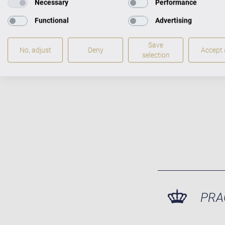
Necessary
Performance
Functional
Advertising
Mistrovská 
Save
pianina pro
No, adjust
Deny
Accept a
selection
PRA