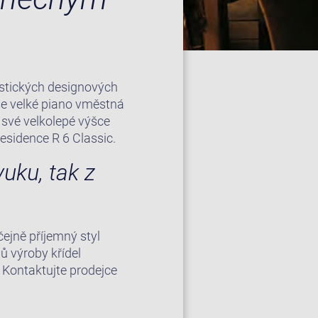
ristických designových
se velké piano vměstná
é své velkolepé výšce
sidence R 6 Classic.
uku, tak z
ejně příjemný styl
ů výroby křídel
. Kontaktujte prodejce