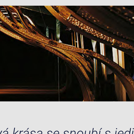
á krása se snoubí s je