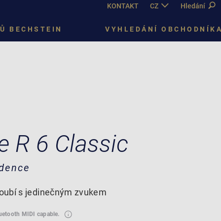
KONTAKT
CZ
DE
Hledání
EN
FR
Ů BECHSTEIN
VYHLEDÁNÍ OBCHODNÍK
e R 6 Classic
idence
oubí s jedinečným zvukem
luetooth MIDI capable.