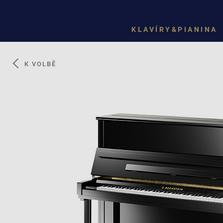
KLAVÍRY&PIANINA
K VOLBĚ