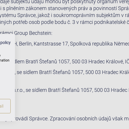
daje subjektů údajů mohou být poskytnuty orgánům veřej
ti s plněním zákonem stanovených práv a povinností Spr
ystému Správce, jakož i soukromoprávním subjektům v rá
 jiných potřeb osob podle bodu č. 3 v rámci podnikatelské 
v rámci Group Bechstein:
 policy
e GmbH, Berlín, Kantstrasse 17, Spolková republika Němec
w
rmation
, se sídlem Bratří Štefanů 1057, 500 03 Hradec Králové,
 s.r.o., se sídlem Bratří Štefanů 1057, 500 03 Hradec Král
69,
aha s.r.o., se sídlem Bratří Štefanů 1057, 500 03 Hradec 
ll
dajů provádí Správce. Zpracování osobních údajů však 