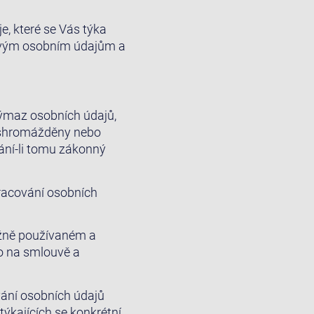
e, které se Vás týka
o svým osobním údajům a
výmaz osobních údajů,
ly shromážděny nebo
ání-li tomu zákonný
racování osobních
ěžně používaném a
bo na smlouvě a
vání osobních údajů
týkajících se konkrétní