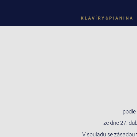
KLAVÍRY&PIANINA
podle
ze dne 27. du
V souladu se zásadou 