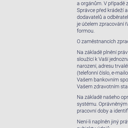
a orgánům. V případě
Správce před krádeží a
dodavatelů a odběrate
je účelem zpracování ř
formou.
O zaměstnancích zpra
Na základě plnění práv
sloužící k Vaší jednozn
narození, adresu trval
(telefonní číslo, e-mai
Vašem bankovním spojen
Vašem zdravotním stavu
Na základě našeho op
systému. Oprávněným 
pracovní doby a identi
Není-li naplněn jiný 