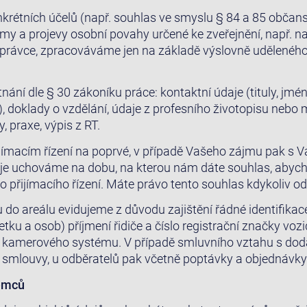
nkrétních účelů (např. souhlas ve smyslu § 84 a 85 občan
my a projevy osobní povahy určené ke zveřejnění, např. 
 Správce, zpracováváme jen na základě výslovně udělenéh
ání dle § 30 zákoníku práce: kontaktní údaje (tituly, jmé
il), doklady o vzdělání, údaje z profesního životopisu nebo
y, praxe, výpis z RT.
jímacím řízení na poprvé, v případě Vašeho zájmu pak s 
je uchováme na dobu, na kterou nám dáte souhlas, abyc
o přijímacího řízení. Máte právo tento souhlas kdykoliv od
u do areálu evidujeme z důvodu zajištění řádné identifika
ku a osob) příjmení řidiče a číslo registrační značky vozi
 kamerového systému. V případě smluvního vztahu s doda
 smlouvy, u odběratelů pak včetně poptávky a objednávky
jemců