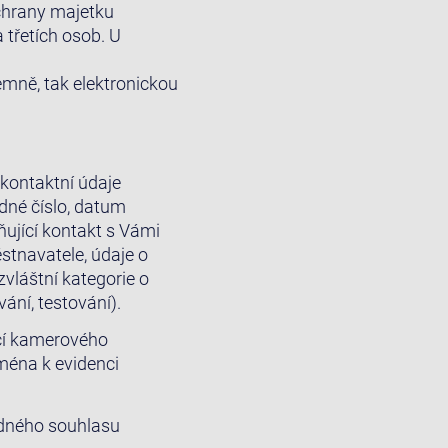
chrany majetku
 třetích osob. U
mně, tak elektronickou
 kontaktní údaje
odné číslo, datum
ňující kontakt s Vámi
ěstnavatele, údaje o
vláštní kategorie o
ání, testování).
cí kamerového
éna k evidenci
odného souhlasu