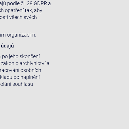
jů podle čl. 28 GDPR a
h opatření tak, aby
osti všech svých
ím organizacím.
 údajů
 po jeho skončení
zákon o archivnictví a
pracování osobních
kladu po naplnění
volání souhlasu