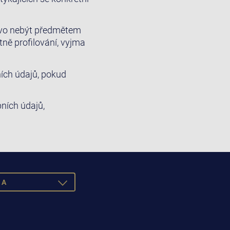
vo nebýt předmětem
ě profilování, vyjma
ích údajů, pokud
ních údajů,
NA
TOGGLE
DROPDOWN
SCH
nglish