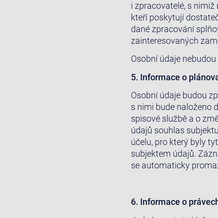
i zpracovatelé, s nimi
kteří poskytují dostat
dané zpracování splňo
zainteresovaných zam
Osobní údaje nebudou 
5. Informace o plánov
Osobní údaje budou zp
s nimi bude naloženo d
spisové službě a o zm
údajů souhlas subjekt
účelu, pro který byly 
subjektem údajů. Záz
se automaticky promaz
6. Informace o právec