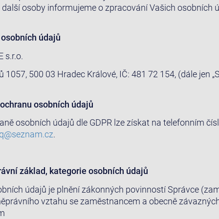
 další osoby informujeme o zpracování Vašich osobních ú
i osobních údajů
s.r.o.
ů 1057, 500 03 Hradec Králové, IČ: 481 72 154, (dále jen „
o ochranu osobních údajů
raně osobních údajů dle GDPR lze získat na telefonním čí
oq@seznam.cz
.
rávní základ, kategorie osobních údajů
bních údajů je plnění zákonných povinností Správce (za
vněprávního vztahu se zaměstnancem a obecně závazných
ům