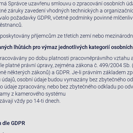
ž má Správce uzavřenu smlouvu o zpracování osobních úda
ečné záruky zavedení vhodných technických a organizačníc
valo požadavky GDPR, včetně podmínky povinné mlčenliv
ěstnanců.
poskytovány příjemcům ze třetích zemí nebo mezinárodn
aných lhůtách pro výmaz jednotlivých kategorií osobních
racovávány po dobu platnosti pracovněprávního vztahu a
le platné právní úpravy, zejména zákona č. 499/2004 Sb. (
ěně některých zákonů) a GDPR. Je-li právním základem z
u údajů, osobní údaje budou vymazány bez zbytečného od
tyto údaje zpracovány, nebo bez zbytečného odkladu po od
namy z kamerového systému
ávají vždy po 14-ti dnech.
h dle GDPR