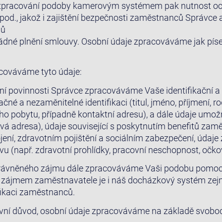
 zpracování podoby kamerovým systémem pak nutnost o
pod., jakož i zajištění bezpečnosti zaměstnanců Správce a
lů
ádné plnění smlouvy. Osobní údaje zpracováváme jak píse
cováváme tyto údaje:
ní povinnosti Správce zpracováváme Vaše identifikační a
ačné a nezaměnitelné identifikaci (titul, jméno, příjmení, r
ého pobytu, případně kontaktní adresu), a dále údaje umož
lová adresa), údaje související s poskytnutím benefitů zam
í, zdravotním pojištění a sociálním zabezpečení, údaje z
 (např. zdravotní prohlídky, pracovní neschopnost, očkov
rávněného zájmu dále zpracováváme Vaši podobu pomo
zájmem zaměstnavatele je i náš docházkový systém zejm
fikaci zaměstnanců.
právní důvod, osobní údaje zpracováváme na základě svob