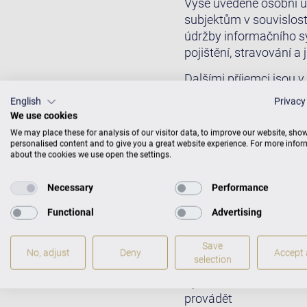
Výše uvedené osobní ú
subjektům v souvislos
údržby informačního s
pojištění, stravování a
Dalšími příjemci jsou 
English
Privacy
C. Bechstein Pianofort
We use cookies
číslo: 61824,
We may place these for analysis of our visitor data, to improve our website, sho
personalised content and to give you a great website experience. For more info
C. BECHSTEIN CZ s.r.o.
about the cookies we use open the settings.
C. Bechstein Renovation
62 3
Necessary
Performance
C. Bechstein Centrum Pr
Functional
Advertising
29 788.
Save
No, adjust
Deny
Accept a
selection
Zpracování osobních ú
provádět