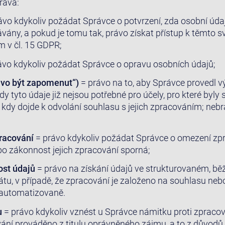
ráva:
ávo kdykoliv požádat Správce o potvrzení, zda osobní údaj
ávány, a pokud je tomu tak, právo získat přístup k těmt
 v čl. 15 GDPR;
ávo kdykoliv požádat Správce o opravu osobních údajů;
ávo být zapomenut“)
= právo na to, aby Správce provedl 
dy tyto údaje již nejsou potřebné pro účely, pro které by
 kdy dojde k odvolání souhlasu s jejich zpracováním; nebr
racování
= právo kdykoliv požádat Správce o omezení zp
ebo zákonnost jejich zpracování sporná;
ost údajů
= právo na získání údajů ve strukturovaném, b
átu, v případě, že zpracování je založeno na souhlasu ne
 automatizovaně.
u
= právo kdykoliv vznést u Správce námitku proti zpraco
vání prováděno z titulu oprávněného zájmu, a to z důvodů 