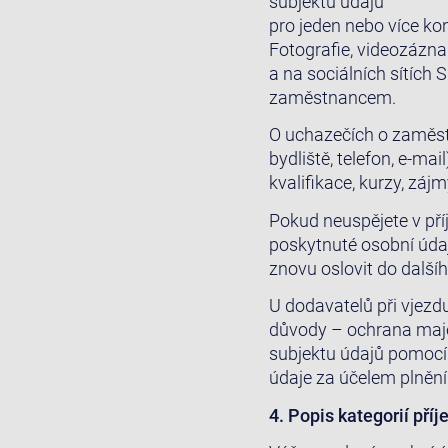
subjektu údajů
pro jeden nebo více ko
Fotografie, videozázna
a na sociálních sítích
zaměstnancem.
O uchazečích o zaměstn
bydliště, telefon, e-ma
kvalifikace, kurzy, zájm
Pokud neuspějete v pří
poskytnuté osobní úda
znovu oslovit do dalšíh
U dodavatelů při vjezd
důvody – ochrana majet
subjektu údajů pomocí
údaje za účelem plnění
4. Popis kategorií pří