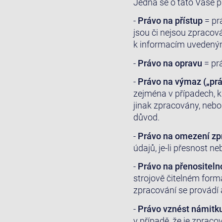
Jedná se o tato Vaše p
-
Právo na přístup
= pr
jsou či nejsou zpracov
k informacím uvedeným
-
Právo na opravu
= pr
-
Právo na výmaz („pr
zejména v případech, k
jinak zpracovány, nebo
důvod.
-
Právo na omezení zp
údajů, je-li přesnost n
-
Právo na přenositeln
strojově čitelném form
zpracování se provádí
-
Právo vznést námitk
v případě, že je zpraco