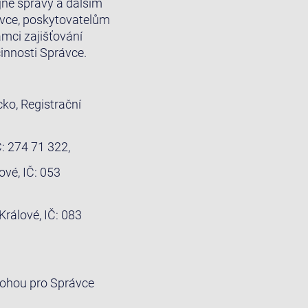
né správy a dalším
ávce, poskytovatelům
mci zajišťování
činnosti Správce.
ko, Registrační
 IČ: 274 71 322,
ové, IČ: 053
Králové, IČ: 083
mohou pro Správce