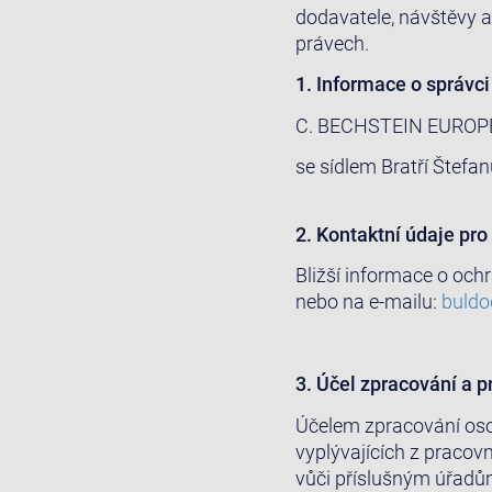
dodavatele, návštěvy a
právech.
1. Informace o správc
C. BECHSTEIN EUROPE 
se sídlem Bratří Štefan
2. Kontaktní údaje pr
Bližší informace o och
nebo na e-mailu:
buld
3. Účel zpracování a p
Účelem zpracování oso
vyplývajících z praco
vůči příslušným úřad