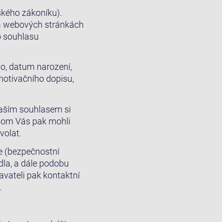
ského zákoníku).
na webových stránkách
o souhlasu
no, datum narození,
 motivačního dopisu,
Vaším souhlasem si
hom Vás pak mohli
volat.
ce (bezpečnostní
dla, a dále podobu
vateli pak kontaktní
.