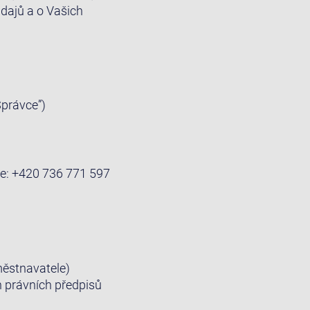
dajů a o Vašich
Správce”)
sle: +420 736 771 597
městnavatele)
 právních předpisů