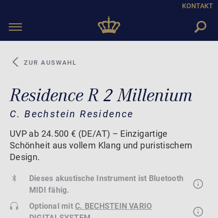
KONTAKT
Toggle
navigation
ZUR AUSWAHL
Residence R 2 Millenium
C. Bechstein Residence
UVP ab 24.500 € (DE/AT) – Einzigartige
Schönheit aus vollem Klang und puristischem
Design.
Dieses akustische Instrument ist Bluetooth
MIDI fähig.
Optional mit
C. BECHSTEIN VARIO
DIGITALSYSTEM