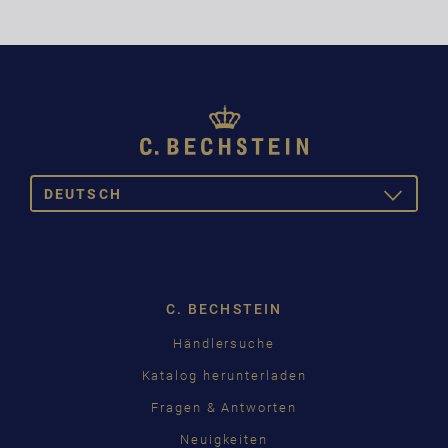
DEUTSCH
TOGGLE
DROPDOW
DEUTSCH
ENGLISH
C. BECHSTEIN
FRANÇAIS
Pусский
Händlersuche
Katalog herunterladen
ČEŠTINA
Fragen & Antworten
中国
Neuigkeiten