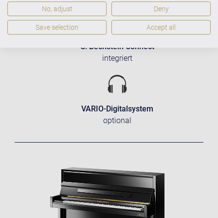
No, adjust
Deny
Save selection
Accept all
C. Bechstein Connect
integriert
VARIO-Digitalsystem
optional