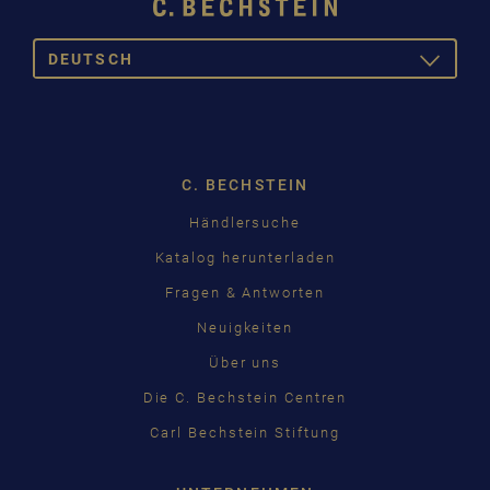
DEUTSCH
TOGGLE
DROPDOW
DEUTSCH
ENGLISH
C. BECHSTEIN
FRANÇAIS
Händlersuche
PУССКИЙ
Katalog herunterladen
ČEŠTINA
Fragen & Antworten
Neuigkeiten
中国
Über uns
日本語
Die C. Bechstein Centren
Carl Bechstein Stiftung