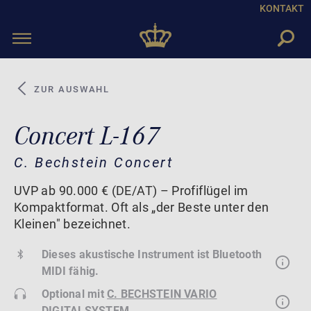
KONTAKT
Toggle
navigation
ZUR AUSWAHL
Concert L-167
C. Bechstein Concert
UVP ab 90.000 € (DE/AT) – Profiflügel im
Kompaktformat. Oft als „der Beste unter den
Kleinen" bezeichnet.
Dieses akustische Instrument ist Bluetooth
MIDI fähig.
Optional mit
C. BECHSTEIN VARIO
DIGITALSYSTEM