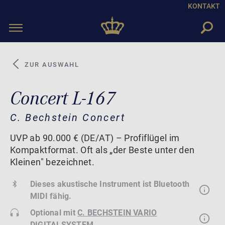
KONTAKT
Toggle
navigation
ZUR AUSWAHL
Concert L-167
C. Bechstein Concert
UVP ab 90.000 € (DE/AT) – Profiflügel im
Kompaktformat. Oft als „der Beste unter den
Kleinen" bezeichnet.
Dieses akustische Instrument ist Bluetooth
MIDI fähig.
Optional mit
C. BECHSTEIN VARIO
DIGITALSYSTEM