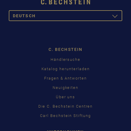
DEUTSCH
TOGGLE
DROPDOW
DEUTSCH
ENGLISH
C. BECHSTEIN
FRANÇAIS
Händlersuche
PУССКИЙ
Katalog herunterladen
ČEŠTINA
Fragen & Antworten
Neuigkeiten
中国
Über uns
日本語
Die C. Bechstein Centren
Carl Bechstein Stiftung