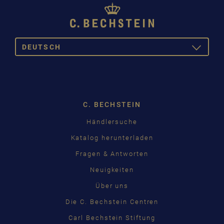
DEUTSCH
TOGGLE
DROPDOW
DEUTSCH
ENGLISH
C. BECHSTEIN
FRANÇAIS
Händlersuche
PУССКИЙ
Katalog herunterladen
ČEŠTINA
Fragen & Antworten
Neuigkeiten
中国
Über uns
日本語
Die C. Bechstein Centren
Carl Bechstein Stiftung