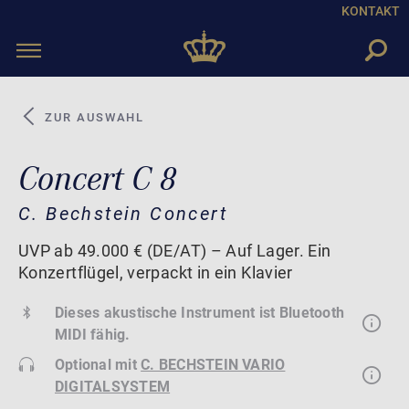
KONTAKT
Toggle
navigation
ZUR AUSWAHL
Concert C 8
C. Bechstein Concert
UVP ab 49.000 € (DE/AT) – Auf Lager. Ein
Konzertflügel, verpackt in ein Klavier
Dieses akustische Instrument ist Bluetooth
MIDI fähig.
Optional mit
C. BECHSTEIN VARIO
DIGITALSYSTEM