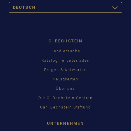
DEUTSCH
TOGGLE
DROPDOW
DEUTSCH
ENGLISH
C. BECHSTEIN
FRANÇAIS
Händlersuche
PУССКИЙ
Katalog herunterladen
ČEŠTINA
Fragen & Antworten
Neuigkeiten
中国
Über uns
日本語
Die C. Bechstein Centren
Carl Bechstein Stiftung
UNTERNEHMEN