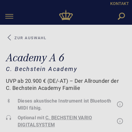
KONTAKT
Toggle
navigation
ZUR AUSWAHL
Academy A 6
C. Bechstein Academy
UVP ab 20.900 € (DE/-AT) – Der Allrounder der
C. Bechstein Academy Familie
Dieses akustische Instrument ist Bluetooth
MIDI fähig.
Optional mit
C. BECHSTEIN VARIO
DIGITALSYSTEM