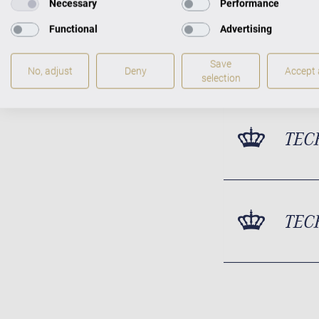
Necessary
Performance
Functional
Advertising
Save
No, adjust
Deny
Accept a
selection
TEC
TEC