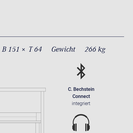
 B 151 × T 64
Gewicht
266 kg
C. Bechstein
Connect
integriert