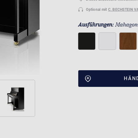
Optional mit
C. BECHSTEIN V
Ausführungen:
Mahagoni
HÄN