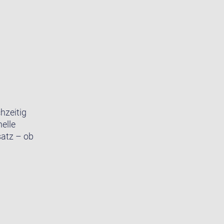
hzeitig
elle
satz – ob