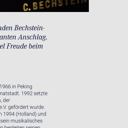
nden Bechstein-
ganten Anschlag.
iel Freude beim
 1966 in Peking
matstadt. 1992 setzte
, der
.V. gefördert wurde.
en 1994 (Holland) und
 sein musikalisches
n begleiten seinen