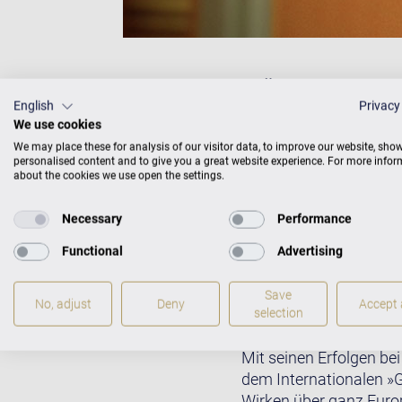
"Die auf eine 
English
Privacy
Instrumente ver
We use cookies
Diese Instrume
We may place these for analysis of our visitor data, to improve our website, sho
personalised content and to give you a great website experience. For more info
about the cookies we use open the settings.
Necessary
Performance
Functional
Advertising
Prof. Taihang Du gehör
geboren und studierte 
Save
No, adjust
Deny
Accept a
er seine Studien in Eur
selection
Chopingesellschaft Ha
Mit seinen Erfolgen be
dem Internationalen »
Wirken über ganz Euro