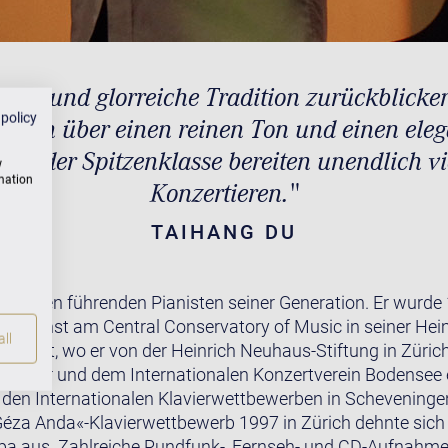
lange und glorreiche Tradition zurückblicke
 policy
fügen über einen reinen Ton und einen ele
nte der Spitzenklasse bereiten unendlich v
w
rmation
Konzertieren."
TAIHANG DU
t zu den führenden Pianisten seiner Generation. Er wurde
zunächst am Central Conservatory of Music in seiner Hei
ll
opa fort, wo er von der Heinrich Neuhaus-Stiftung in Zürich
nnover und dem Internationalen Konzertverein Bodensee e
i den Internationalen Klavierwettbewerben in Schevening
Géza Anda«-Klavierwettbewerb 1997 in Zürich dehnte sich
pa aus. Zahlreiche Rundfunk-, Fernseh- und CD-Aufnahme