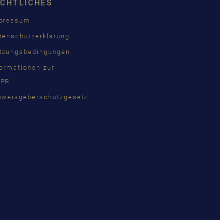
ECHTLICHES
ÇAIS
pressum
КИЙ
tenschutzerklärung
INA
tzungsbedingungen
formationen zur
PR
語
nweisgeberschutzgesetz