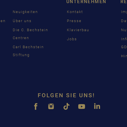
UNTERNEHMEN
R
FRAN
Neuigkeiten
Kontakt
Im
PУСС
den
Über uns
Presse
Da
ČEŠT
n
Die C. Bechstein
Klavierbau
Nu
Centren
Jobs
In
中国
Carl Bechstein
GD
日本
Stiftung
Hi
FOLGEN SIE UNS!