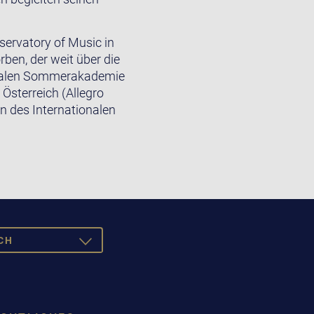
servatory of Music in
ben, der weit über die
ionalen Sommerakademie
Österreich (Allegro
n des Internationalen
CH
TOGGLE
DROPDOWN
SCH
ISH