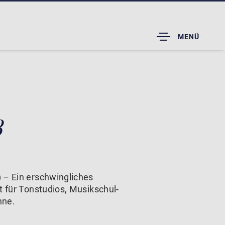
TOGGLE
MENÜ
DROPDOWN
8
 – Ein erschwingliches
t für Tonstudios, Musikschul-
hne.