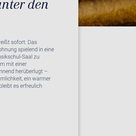
unter den
eißt sofort: Das
hnung spielend in eine
sikschul-Saal zu
m mit einer
ennend herüberlugt –
umlichkeit, ein warmer
eibt es erfreulich