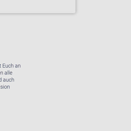
ut Euch an
n alle
nd auch
ssion