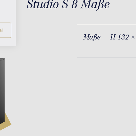
Studio S 8 Maße
ll
Maße
H 132 ×