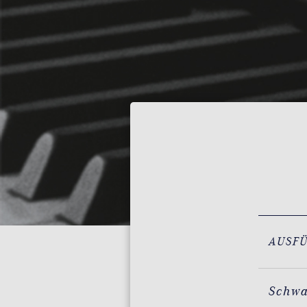
AUSF
Schw