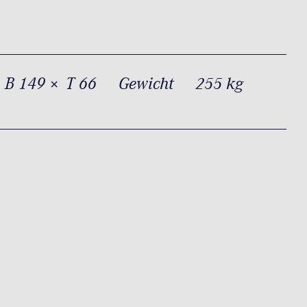
 B 149 × T 66
Gewicht
255 kg