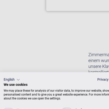
Zimmermann
einem wund
unsere Kla
kontrollie
näher: Wir 
English
Privacy
akustischen
We use cookies
We may place these for analysis of our visitor data, to improve our website, sho
personalised content and to give you a great website experience. For more info
about the cookies we use open the settings.