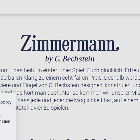
 – das heißt in erster Linie: Spielt Euch glücklich. Erfre
erbaren Klang zu einem echt fairen Preis. Deshalb werde
viere und Flügel von C. Bechstein designed, konstruiert u
rt. Und das hört man auch. Nur so kommen wir unserer Mi
wollen, dass jede und jeder die Möglichkeit hat, auf einem
 policy
 Qualitätsklavier zu spielen.
w
rmation