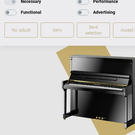
Necessary
Performance
Functional
Advertising
Save
No, adjust
Deny
Accept a
selection