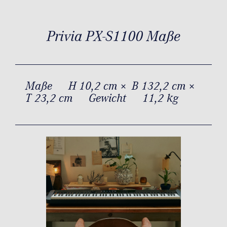
Privia PX-S1100 Maße
Maße
H 10,2 cm × B 132,2 cm ×
T 23,2 cm
Gewicht
11,2 kg