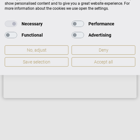
show personalised content and to give you a great website experience. For
more information about the cookies we use open the settings.
Necessary
Performance
Casio Gewährleistung
Functional
Advertising
5 Jahre Warranty
No, adjust
Deny
Gewährleistung lt. allgemeinen
Save selection
Accept all
Geschäftsbedingungen