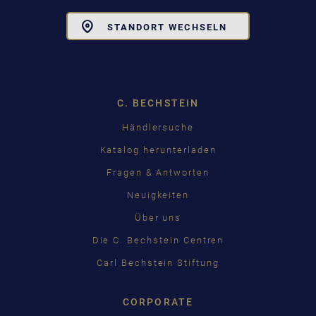
Toggle
STANDORT WECHSELN
Dropdown
C. BECHSTEIN
Händlersuche
Katalog herunterladen
Fragen & Antworten
Neuigkeiten
Über uns
Die C. Bechstein Centren
Carl Bechstein Stiftung
CORPORATE