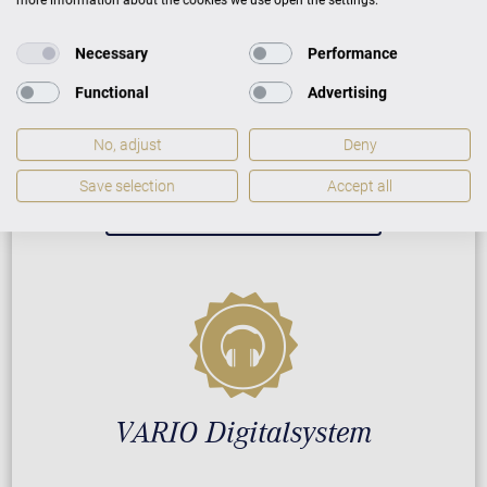
more information about the cookies we use open the settings.
Neuinstrument
Necessary
Performance
Functional
Advertising
5 Jahre Herstellergarantie
Reparatur durch Fachleute
No, adjust
Deny
Save selection
Accept all
GARANTIEBEDINGUNGEN
VARIO Digitalsystem