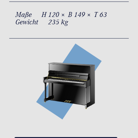
Maße
H 120 × B 149 × T 63
Gewicht
235 kg