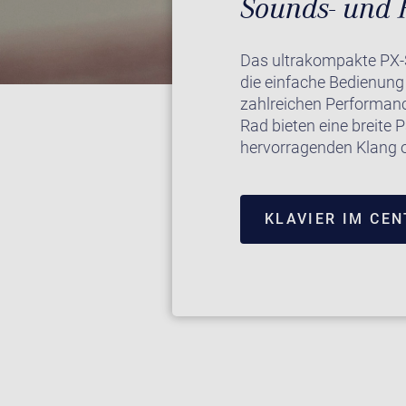
Sounds- und 
Das ultrakompakte PX-
die einfache Bedienun
zahlreichen Performanc
Rad bieten eine breite 
hervorragenden Klang o
KLAVIER IM CE