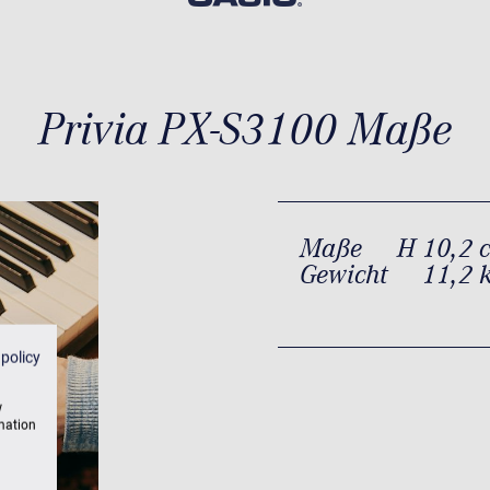
Privia PX-S3100 Maße
Maße
H 10,2 
Gewicht
11,2 
 policy
w
rmation