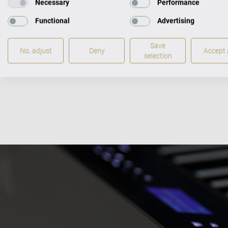
Necessary
Performance
Functional
Advertising
Save
No, adjust
Deny
Accept a
selection