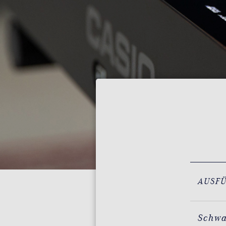
AUSF
Schw