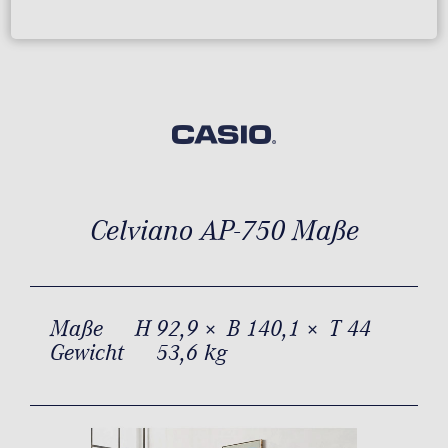
Celviano AP-750 Maße
Maße
H 92,9 × B 140,1 × T 44
Gewicht
53,6 kg