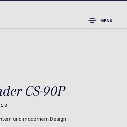
TOGGLE
MENÜ
DROPDOWN
nder CS-90P
nos
gantem und modernem Design