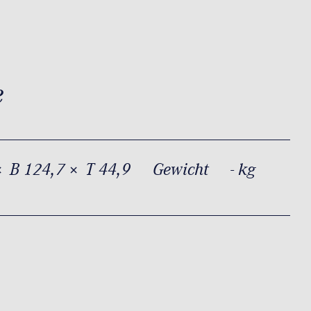
e
× B 124,7 × T 44,9
Gewicht
- kg