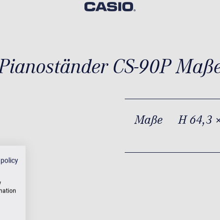
Pianoständer CS-90P Maß
Maße
H 64,3 
 policy
w
rmation