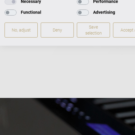
Necessary
Performance
Functional
Advertising
Save
No, adjust
Deny
Accept a
selection