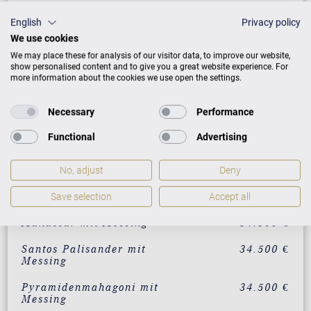
individualisierbar in 200
34.500 €
English
Privacy policy
RAL-Farben
We use cookies
Weiß mit Messing
28.500 €
We may place these for analysis of our visitor data, to improve our website,
show personalised content and to give you a great website experience. For
Mahagoni mit Messing
31.500 €
more information about the cookies we use open the settings.
Nussbaum mit Messing
31.500 €
Necessary
Performance
Eiche mit Messing
31.500 €
Functional
Advertising
Wurzelnussbaum mit
34.500 €
Messing
No, adjust
Deny
Vavona mit Messing
34.500 €
Save selection
Accept all
Makassar mit Messing
34.500 €
Santos Palisander mit
34.500 €
Messing
Pyramidenmahagoni mit
34.500 €
Messing