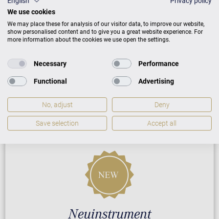
English
Privacy policy
Eiche mit Messing
23.900 €
We use cookies
We may place these for analysis of our visitor data, to improve our website,
show personalised content and to give you a great website experience. For
ZUSATZLEISTUNGEN FÜR C. BECHSTEIN
more information about the cookies we use open the settings.
ACADEMY ACADEMY A 4
Necessary
Performance
Functional
Advertising
PREISLISTE HERUNTERLADEN
No, adjust
Deny
Save selection
Accept all
Neuinstrument