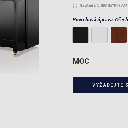
Na přání s
C. BECHSTEIN VA
Povrchová úprava:
Ořec
MOC
VYŽÁDEJTE 