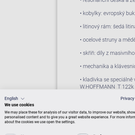
• kobylky: evropský buk
• litinový rám: šedá li
• ocelové struny a měd
• skříň: díly z masivní
• mechanika a klávesnic
• kladívka se speciálně
W.HOFFMANN T 122k vý
Vario Systém které Vám 
English
Privacy
We use cookies
We may place these for analysis of our visitor data, to improve our website, sho
PROHLÉDNOUT S
personalised content and to give you a great website experience. For more info
about the cookies we use open the settings.