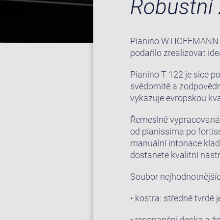
Robustní 
Pianino W.HOFFMANN T 1
podařilo zrealizovat id
Pianino T 122 je sice 
svědomitě a zodpovědn
vykazuje evropskou kval
Řemeslně vypracovaná 
od pianissima po forti
manuální intonace kladí
dostanete kvalitní nást
Soubor nejhodnotnější
• kostra: středně tvrdé 
• resonanční deska a ž