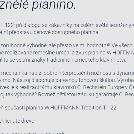
znělé pianino.
22: při dialogu se zákazníky na celém světě se inženýr
eální představu cenově dostupného pianina.
pozoruhodně výhodné, ale přesto velmi hodnotné! Ve všech 
ě realizované řemeslné umění a zvuk pianina W.HOFFMA
itu se všemi znaky tradičního německého klavírnictví.
mechanika nabízí dobré interpretační možnosti s dyna
ssimo. Nástroj disponuje barevnou tónovou škálou. Výroba
vek je k realizaci týmu klavírníků C. Bechstein Europe v Č
roj tak výhodně? Rovněž pětiletou záruku garantuje C. Bec
ch součástí pianina W.HOFFMANN Tradition T 122:
jehličnaté dřevo
ebra: evropský masivní smrk