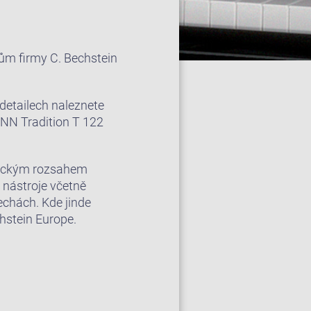
ům firmy C. Bechstein
detailech naleznete
NN Tradition T 122
mickým rozsahem
 nástroje včetně
echách. Kde jinde
hstein Europe.