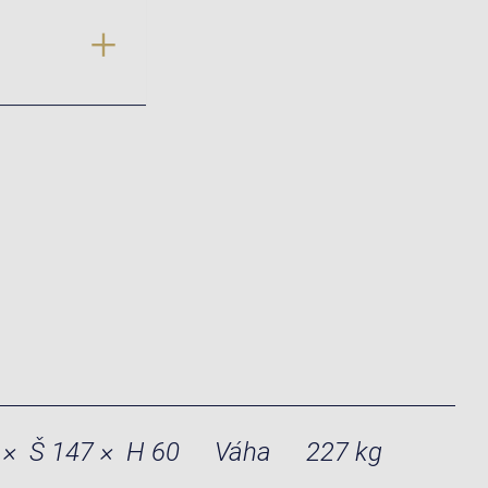
 × Š 147 × H 60
Váha
227 kg