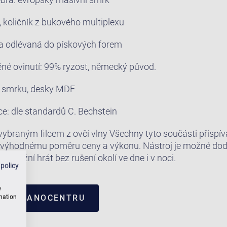
, količník z bukového multiplexu
tina odlévaná do pískových forem
ěné ovinutí: 99% ryzost, německý původ.
ho smrku, desky MDF
e: dle standardů C. Bechstein
 vybraným filcem z ovčí vlny Všechny tyto součásti přispíva
hodnému poměru ceny a výkonu. Nástroj je možné dodat
umožní hrát bez rušení okolí ve dne i v noci.
 policy
w
I V PIANOCENTRU
rmation