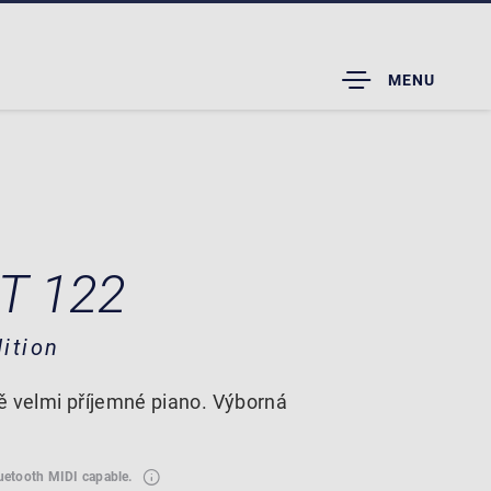
TOGGLE
MENU
DROPDOWN
 T 122
ition
ě velmi příjemné piano. Výborná
luetooth MIDI capable.