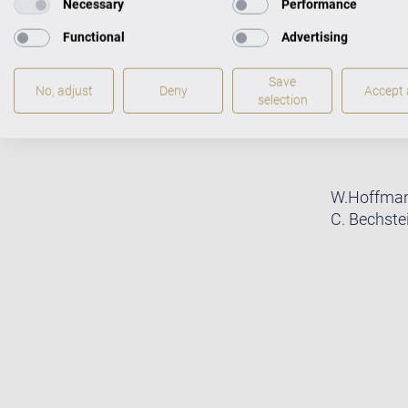
Necessary
Performance
Functional
Advertising
Save
No, adjust
Deny
Accept a
selection
W.Hoffmann
C. Bechste