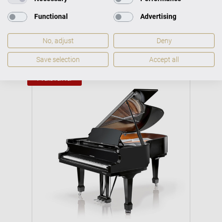
W. HOFFMANN VISION
Functional
Advertising
No, adjust
Deny
Save selection
Accept all
Nabídka