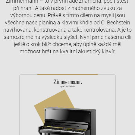
Zimmermann – to v první řadě znamená: pocit štěstí
při hraní. A také radost z nádherného zvuku za
výbornou cenu. Právě s tímto cílem na mysli jsou
všechna naše pianina a klavírní křídla od C. Bechstein
navrhována, konstruována a také kontrolována. A je to
samozřejmě na výsledku slyšet. Nyní jsme našemu cíli
ještě o krok blíž: chceme, aby úplně každý měl
možnost hrát na kvalitní akustický klavír.