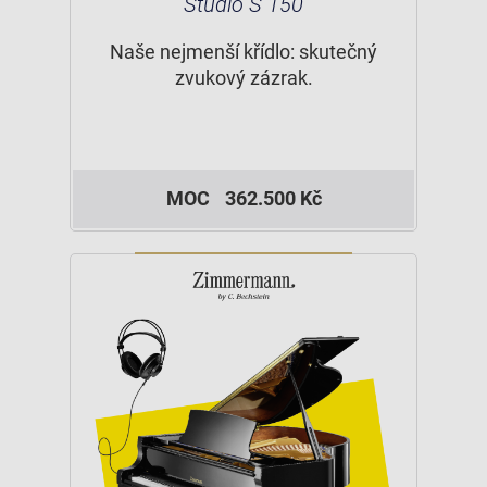
Studio S 150
Naše nejmenší křídlo: skutečný
zvukový zázrak.
MOC
362.500 Kč