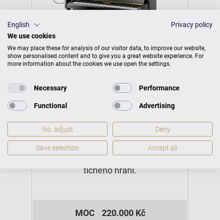
English
Privacy policy
We use cookies
We may place these for analysis of our visitor data, to improve our website,
show personalised content and to give you a great website experience. For
more information about the cookies we use open the settings.
Necessary
Performance
Functional
Advertising
Studio S 2 VARIO
No, adjust
Deny
Nejmenší pianino z řady Studio s
Save selection
Accept all
digitálním systémem VARIO a funkcí
tichého hraní.
MOC
220.000 Kč