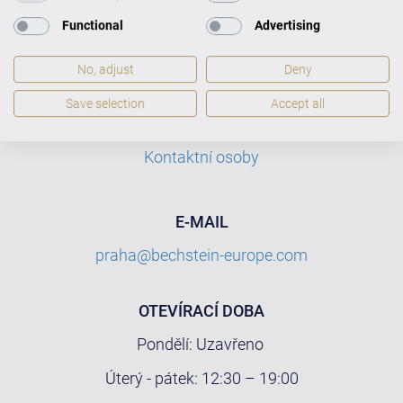
Tel.
+420 722 106 106
Functional
Advertising
Vladimír Profous: +420 722 953 949
No, adjust
Deny
Save selection
Accept all
WHATSAPP
Kontaktní osoby
E-MAIL
praha@bechstein-europe.com
OTEVÍRACÍ DOBA
Pondělí: Uzavřeno
Úterý - pátek: 12:30 – 19:00