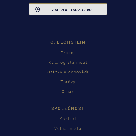
Toggle
ZMĚNA UMÍSTĚNÍ
Dropdown
C. BECHSTEIN
Prodej
Katalog stáhnout
Otázky & odpovědi
Zprávy
O nás
SPOLEČNOST
Kontakt
Volná místa