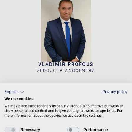
VLADIMÍR PROFOUS
VEDOUCÍ PIANOCENTRA
English
Privacy policy
C. Bechstein Pianocentrum Praha
We use cookies
Kateřinská 40
We may place these for analysis of our visitor data, to improve our website,
show personalised content and to give you a great website experience. For
120 00 Praha
more information about the cookies we use open the settings.
Necessary
Performance