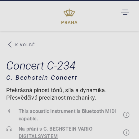
TOGGL
DROPD
PRAHA
K VOLBĚ
Concert C-234
C. Bechstein Concert
Překrásná plnost tónů, síla a dynamika.
Přesvědčivá preciznost mechaniky.
This acoustic instrument is Bluetooth MIDI
capable.
Na přání s
C. BECHSTEIN VARIO
DIGITALSYSTEM