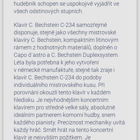
hudebník schopen se uspokojivě vyjádřit ve
všech odstínových stupních.
Klavír C. Bechstein C-234 samozřejmě
disponuje, stejně jako všechny mistrovské
klavíry C. Bechstein, kompaktním litinovým
rámem z hodnotných materiálů, doplněn o
Capo d´astro a C. Bechstein Duplexsystem.
Léta byla potřebná k jeho vytvoření
v německé manufaktuře, stejně tak zraje i
klavír C. Bechstein C-234 do podoby
individuálního mistrovského kusu. Při
porovnání okouzlí tento klavír v každém
hledisku. Je nejvhodnějším koncertním
klavírem pro středně velké sály, absolutně
ideálním partnerem komorní hudby, snem
každého pianisty. Preciznost mechaniky uvítá
každý hráč. Smět hrát na tento koncertní
klavír je nejvyšším požitkem. Je