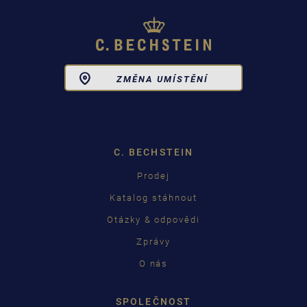
Toggle
ZMĚNA UMÍSTĚNÍ
Dropdown
C. BECHSTEIN
Prodej
Katalog stáhnout
Otázky & odpovědi
Zprávy
O nás
SPOLEČNOST