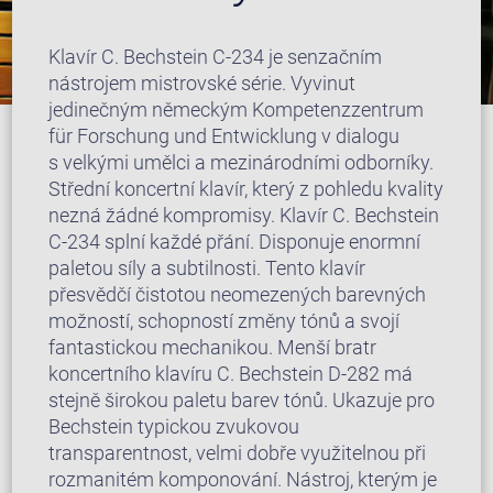
Klavír C. Bechstein C-234 je senzačním
nástrojem mistrovské série. Vyvinut
jedinečným německým Kompetenzzentrum
für Forschung und Entwicklung v dialogu
s velkými umělci a mezinárodními odborníky.
Střední koncertní klavír, který z pohledu kvality
nezná žádné kompromisy. Klavír C. Bechstein
C-234 splní každé přání. Disponuje enormní
paletou síly a subtilnosti. Tento klavír
přesvědčí čistotou neomezených barevných
možností, schopností změny tónů a svojí
fantastickou mechanikou. Menší bratr
koncertního klavíru C. Bechstein D-282 má
stejně širokou paletu barev tónů. Ukazuje pro
Bechstein typickou zvukovou
transparentnost, velmi dobře využitelnou při
rozmanitém komponování. Nástroj, kterým je