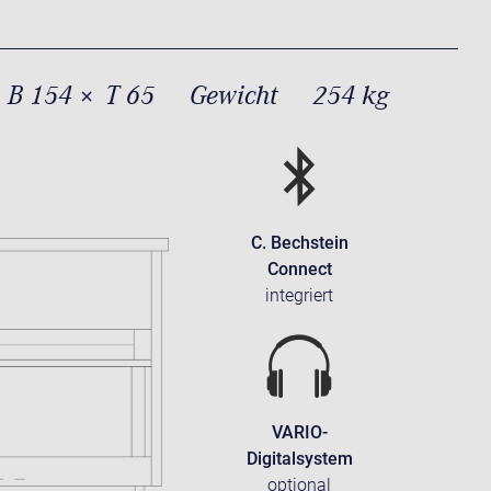
 B 154 × T 65
Gewicht
254 kg
C. Bechstein
Connect
integriert
VARIO-
Digitalsystem
optional