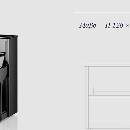
Maße
H 126 ×