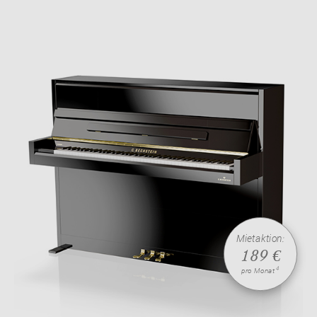
Mietaktion:
189 €
4
pro Monat