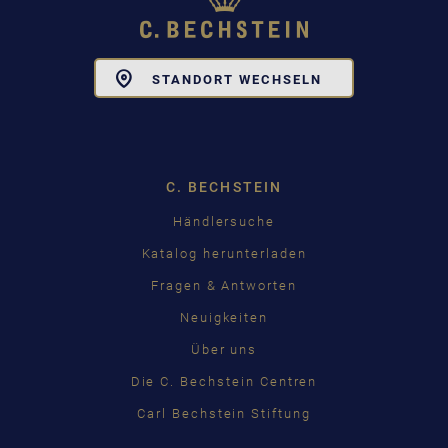
Toggle
STANDORT WECHSELN
Dropdown
C. BECHSTEIN
Händlersuche
Katalog herunterladen
Fragen & Antworten
Neuigkeiten
Über uns
Die C. Bechstein Centren
Carl Bechstein Stiftung