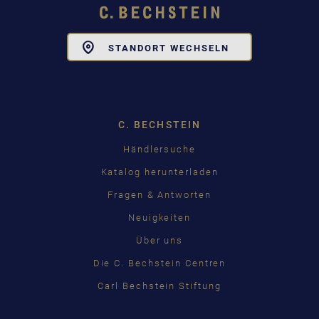
Toggle
STANDORT WECHSELN
Dropdown
C. BECHSTEIN
Händlersuche
Katalog herunterladen
Fragen & Antworten
Neuigkeiten
Über uns
Die C. Bechstein Centren
Carl Bechstein Stiftung