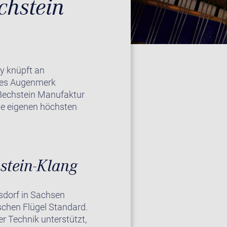
chstein
y knüpft an
eres Augenmerk
 Bechstein Manufaktur
die eigenen höchsten
stein-Klang
rsdorf in Sachsen
schen Flügel Standard.
r Technik unterstützt,