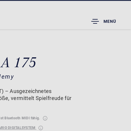
TOGGLE
MENÜ
DROPDOWN
 A 175
demy
T) – Ausgezeichnetes
öße, vermittelt Spielfreude für
ist Bluetooth MIDI fähig.
ARIO DIGITALSYSTEM