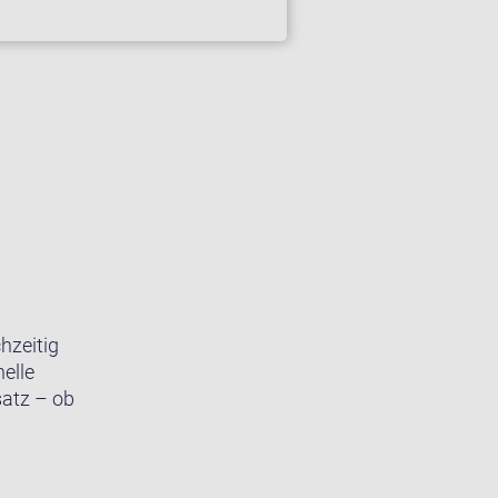
hzeitig
elle
satz – ob