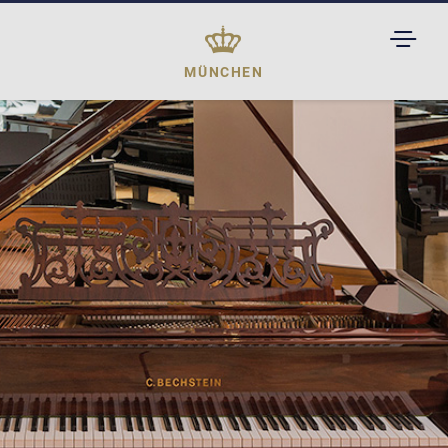
TOGGL
DROPD
MÜNCHEN