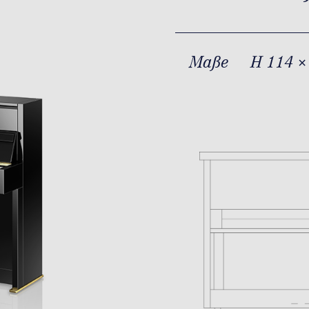
Maße
H 114 ×