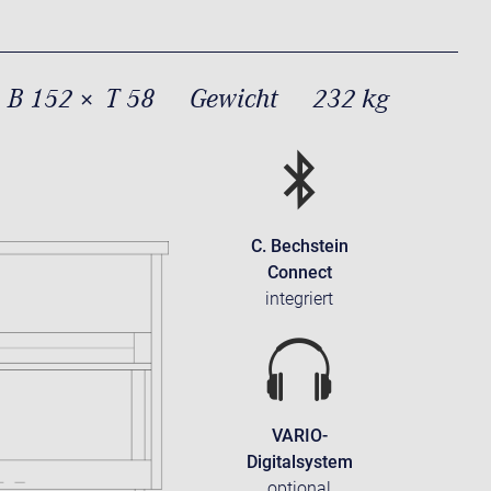
 B 152 × T 58
Gewicht
232 kg
C. Bechstein
Connect
integriert
VARIO-
Digitalsystem
optional