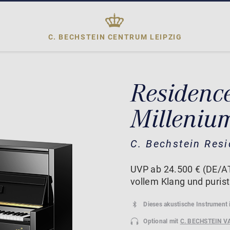
C. BECHSTEIN CENTRUM
LEIPZIG
Residenc
Milleniu
C. Bechstein Res
UVP ab 24.500 € (DE/AT
vollem Klang und puris
Dieses akustische Instrument 
Optional mit
C. BECHSTEIN V