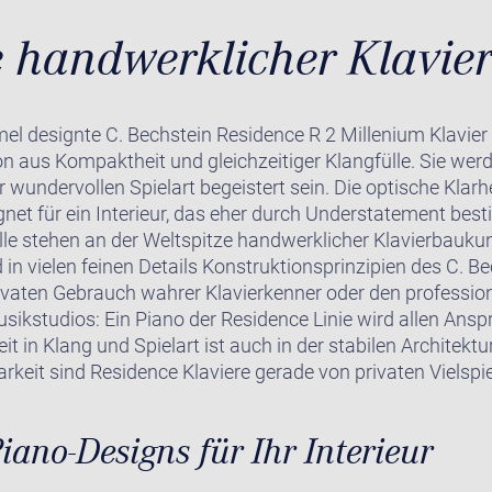
e handwerklicher Klavie
 designte C. Bechstein Residence R 2 Millenium Klavier 
on aus Kompaktheit und gleichzeitiger Klangfülle. Sie we
wundervollen Spielart begeistert sein. Die optische Klarh
gnet für ein Interieur, das eher durch Understatement besti
le stehen an der Weltspitze handwerklicher Klavierbauku
d in vielen feinen Details Konstruktionsprinzipien des C. B
privaten Gebrauch wahrer Klavierkenner oder den professio
ikstudios: Ein Piano der Residence Linie wird allen Anspr
eit in Klang und Spielart ist auch in der stabilen Architek
arkeit sind Residence Klaviere gerade von privaten Vielspie
Piano-Designs für Ihr Interieur