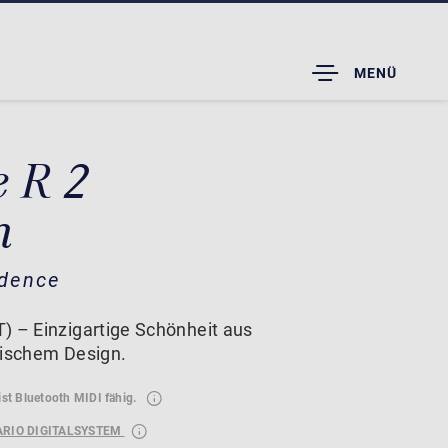
TOGGLE
MENÜ
DROPDOWN
e R 2
m
idence
) – Einzigartige Schönheit aus
tischem Design.
ist Bluetooth MIDI fähig.
ARIO DIGITALSYSTEM