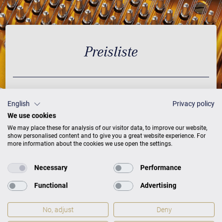
Preisliste
AUSFÜHRUNG
PREISE
English
Privacy policy
We use cookies
Schwarz mit Messing
24.500 €
We may place these for analysis of our visitor data, to improve our website,
show personalised content and to give you a great website experience. For
more information about the cookies we use open the settings.
individualisierbar in 200
32.900 €
RAL-Farben
Necessary
Performance
Weiß mit Messing
26.900 €
Functional
Advertising
Schwarz mit Messing und
27.400 €
VARIO duet
No, adjust
Deny
Nussbaum mit Messing
29.900 €