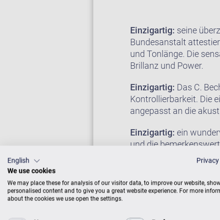
Einzigartig:
seine überz
Bundesanstalt attestie
und Tonlänge. Die sensa
Brillanz und Power.
Einzigartig:
Das C. Bech
Kontrollierbarkeit. Die
angepasst an die akust
Einzigartig:
ein wunderv
und die bemerkenswerte
Saales vordringen. Sein
English
Privacy
die musikalischen Vorst
We use cookies
We may place these for analysis of our visitor data, to improve our website, sho
Der Konzertflügel D-28
personalised content and to give you a great website experience. For more info
about the cookies we use open the settings.