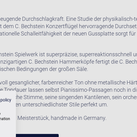
eugende Durchschlagkraft. Eine Studie der physikalisch-
rt dem C. Bechstein Konzertflügel hervorragende Durchset
tionelle Schalleitfähigkeit der neuen Gussplatte sorgt fü
stein Spielwerk ist superpräzise, superreaktionsschnell 
 einzigartigen C. Bechstein Hammerköpfe fertigt die C. Bec
ischen Bedingungen der großen Säle.
oll gesanglicher, farbenreicher Ton ohne metallische Härt
 Tondauer lassen selbst Pianissimo-Passagen noch in die
e lyrische Stimme, seine singenden Kantilenen, sein orch
 policy
ellungen unterschiedlichster Stile perfekt um.
w
2 ist ein Meisterstück, handmade in Germany.
rmation