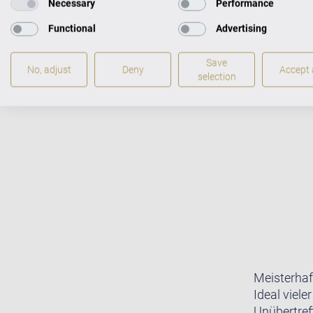
Necessary
Performance
FLÜGEL IM CEN
Functional
Advertising
Save
No, adjust
Deny
Accept a
selection
Meisterhaf
Ideal viele
Unübertreff