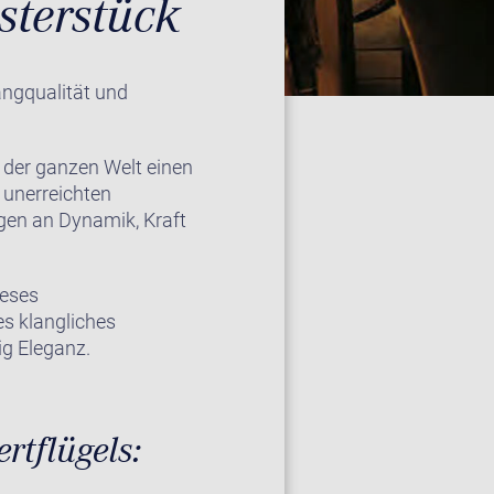
sterstück
angqualität und
 der ganzen Welt einen
 unerreichten
gen an Dynamik, Kraft
ieses
es klangliches
ig Eleganz.
rtflügels: