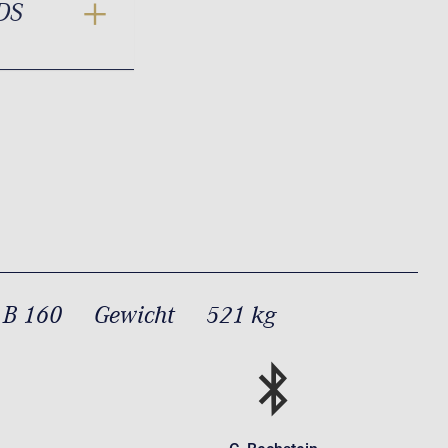
DS
 B 160
Gewicht
521 kg