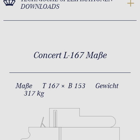
DOWNLOADS
Concert L-167 Maße
Maße
T 167 × B 153
Gewicht
317 kg