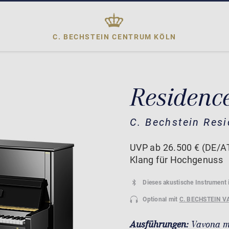
C. BECHSTEIN CENTRUM
KÖLN
Residenc
C. Bechstein Res
UVP ab 26.500 € (DE/AT
Klang für Hochgenuss
Dieses akustische Instrument 
Optional mit
C. BECHSTEIN V
Ausführungen:
Vavona m