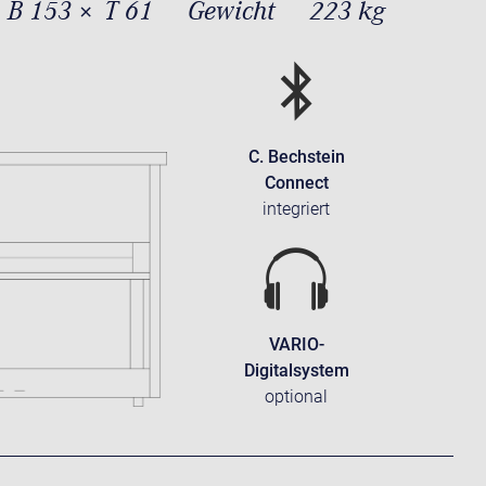
 B 153 × T 61
Gewicht
223 kg
C. Bechstein
Connect
integriert
VARIO-
Digitalsystem
optional