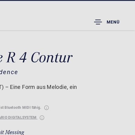
TOGGLE
MENÜ
DROPDOWN
e R 4 Contur
idence
) – Eine Form aus Melodie, ein
ist Bluetooth MIDI fähig.
ARIO DIGITALSYSTEM
it Messing