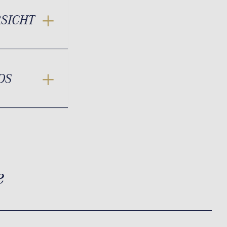
RSICHT
DS
e