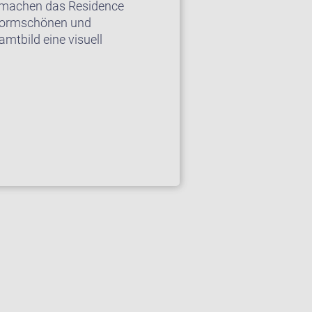
– machen das Residence
 formschönen und
mtbild eine visuell