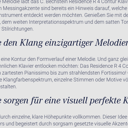
 Melodie lädt das C. Bechstein Residence R 4 Contur Klavi
en Messingakzente sind bereits ein Hinweis darauf, welch
Instrument entdeckt werden möchten. Genießen Sie mit d
g, dem weiten Interpretationsspektrum und dem satten T
 Stilrichtungen.
 den Klang einzigartiger Melodie
 eine Kontur den Formverlauf einer Melodie. Und ganz gle
lichen Klavier entlocken möchten: Das Residence R 4 Con
 zartesten Pianissimo bis zum strahlendsten Fortissimo! 
e Klangfarbenspektrum, einzelne Stimmen oder Motive völl
stalten.
 sorgen für eine visuell perfekte
durch einzelne, klare Höhepunkte vollkommen. Dieser Idee
rs und begeistert durch sorgsam gesetzte visuelle Akzent