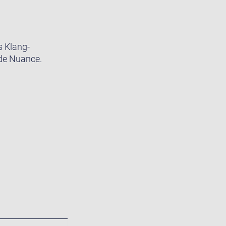
s Klang-
ede Nuance.