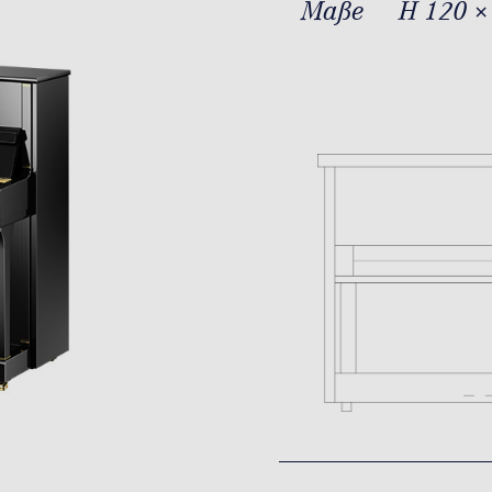
Maße
H 120 ×