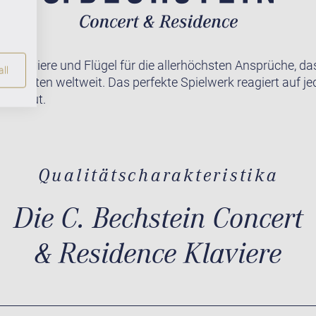
te Klaviere und Flügel für die allerhöchsten Ansprüche, da
ll
r Pianisten weltweit. Das perfekte Spielwerk reagiert auf j
lich gut.
Qualitätscharakteristika
Die C. Bechstein Concert
& Residence Klaviere