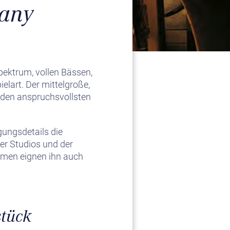
many
pektrum, vollen Bässen,
lart. Der mittelgroße,
uf den anspruchsvollsten
gungsdetails die
der Studios und der
umen eignen ihn auch
stück