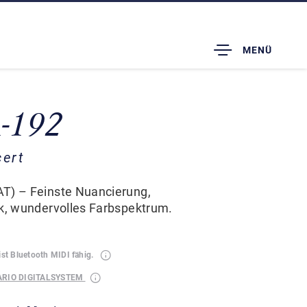
TOGGLE
MENÜ
DROPDOWN
A-192
cert
T) – Feinste Nuancierung,
ik, wundervolles Farbspektrum.
ist Bluetooth MIDI fähig.
ARIO DIGITALSYSTEM