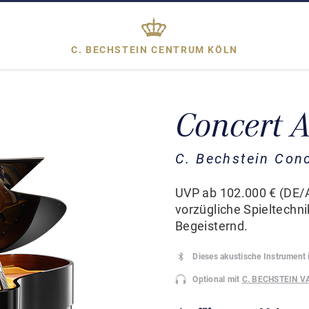
C. BECHSTEIN CENTRUM
KÖLN
Concert 
C. Bechstein Con
UVP ab 102.000 € (DE/A
vorzügliche Spieltechn
Begeisternd.
Dieses akustische Instrument 
Optional mit
C. BECHSTEIN V