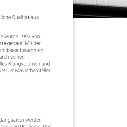
iche Qualität aus
rke wurde 1992 von
te gebaut. Mit der
den dieser bekannten
urch seinen
olles Klangvolumen und
e! Der Klavierhersteller
 Klangsaiten werden
 tonliche Präzision. Das