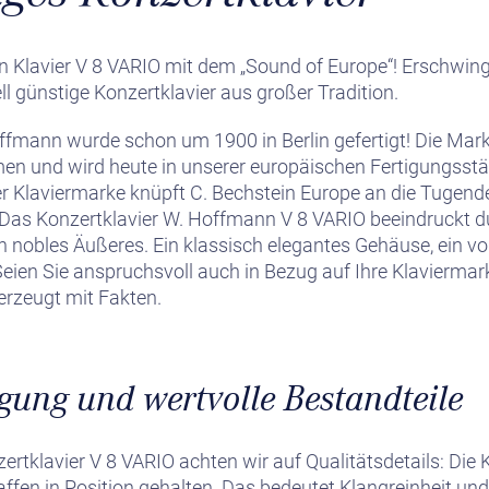
 Klavier V 8 VARIO mit dem „Sound of Europe“! Erschwingl
l günstige Konzertklavier aus großer Tradition.
ffmann wurde schon um 1900 in Berlin gefertigt! Die Ma
n und wird heute in unserer europäischen Fertigungsstät
ser Klaviermarke knüpft C. Bechstein Europe an die Tugen
. Das Konzertklavier W. Hoffmann V 8 VARIO beeindruckt d
n nobles Äußeres. Ein klassisch elegantes Gehäuse, ein v
Seien Sie anspruchsvoll auch in Bezug auf Ihre Klaviermark
erzeugt mit Fakten.
igung und wertvolle Bestandteile
rtklavier V 8 VARIO achten wir auf Qualitätsdetails: Die
fen in Position gehalten. Das bedeutet Klangreinheit und