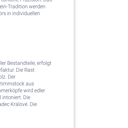
tein-Tradition werden
s in individuellen
r Bestandteile, erfolgt
aktur. Die Rast
lz. Der
 Stimmstock aus
mmerköpfe wird edler
intoniert. Die
adec Králové. Die