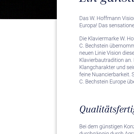
Das W. Hoffmann Vision
Europa! Das sensationel
Die Klaviermarke W. Ho
C. Bechstein übernomme
neuen Linie Vision die
Klavierbautradition an
Klangcharakter und sei
feine Nuancierbarkeit. 
C. Bechstein Europe üb
Qualitätsfert
Bei dem günstigen Konze
durchgängig durch Agraf