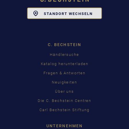
Toggle
STANDORT WECHSELN
Dropdown
C. BECHSTEIN
Händlersuche
Katalog herunterladen
Fragen & Antworten
Neuigkeiten
Über uns
Die C. Bechstein Centren
Carl Bechstein Stiftung
UNTERNEHMEN