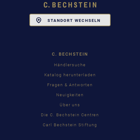
Toggle
STANDORT WECHSELN
Dropdown
C. BECHSTEIN
Händlersuche
Katalog herunterladen
Fragen & Antworten
Neuigkeiten
Über uns
Die C. Bechstein Centren
Carl Bechstein Stiftung