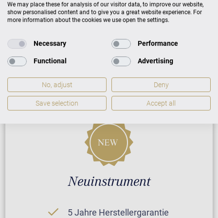
ZUSATZLEISTUNGEN FÜR W. HOFFMANN
We may place these for analysis of our visitor data, to improve our website,
show personalised content and to give you a great website experience. For
VISION V 4 VARIO
more information about the cookies we use open the settings.
Necessary
Performance
PREISLISTE HERUNTERLADEN
Functional
Advertising
No, adjust
Deny
Save selection
Accept all
Neuinstrument
5 Jahre Herstellergarantie