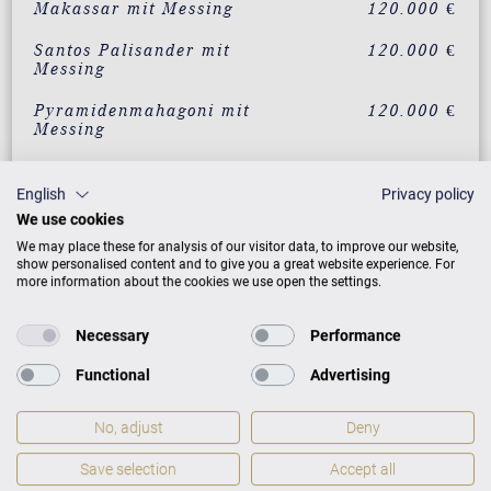
Makassar mit Messing
120.000 €
Santos Palisander mit
120.000 €
Messing
Pyramidenmahagoni mit
120.000 €
Messing
Wurzelnussbaum
137.490 €
Chippendale
English
Privacy policy
We use cookies
Pyramidenmahagoni
137.490 €
We may place these for analysis of our visitor data, to improve our website,
Chippendale mit Messing
show personalised content and to give you a great website experience. For
more information about the cookies we use open the settings.
ZUSATZLEISTUNGEN FÜR C. BECHSTEIN
Necessary
Performance
CONCERT L-167
Functional
Advertising
No, adjust
Deny
PREISLISTE HERUNTERLADEN
Save selection
Accept all