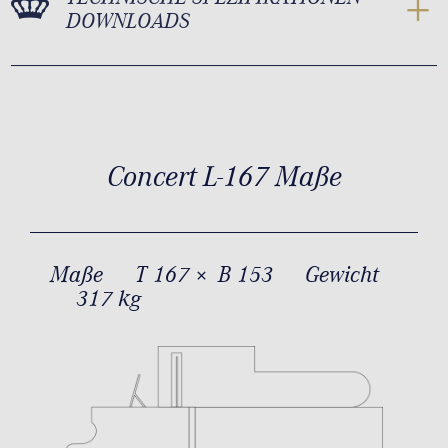
DOWNLOADS
Concert L-167 Maße
Maße
T 167 × B 153
Gewicht
317 kg