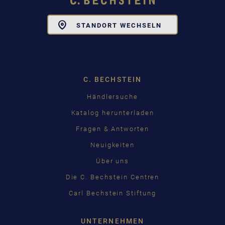
Toggle
STANDORT WECHSELN
Dropdown
C. BECHSTEIN
Händlersuche
Katalog herunterladen
Fragen & Antworten
Neuigkeiten
Über uns
Die C. Bechstein Centren
Carl Bechstein Stiftung
UNTERNEHMEN