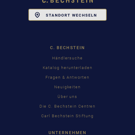
Toggle
STANDORT WECHSELN
Dropdown
C. BECHSTEIN
Händlersuche
Katalog herunterladen
Fragen & Antworten
Neuigkeiten
Über uns
Die C. Bechstein Centren
Carl Bechstein Stiftung
UNTERNEHMEN