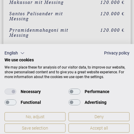
Makassar mit Messing
120.000 €
Santos Palisander mit
120.000 €
Messing
Pyramidenmahagoni mit
120.000 €
Messing
Wurzelnussbaum
137.490 €
Chippendale
English
Privacy policy
We use cookies
Pyramidenmahagoni
137.490 €
We may place these for analysis of our visitor data, to improve our website,
Chippendale mit Messing
show personalised content and to give you a great website experience. For
more information about the cookies we use open the settings.
ZUSATZLEISTUNGEN FÜR C. BECHSTEIN
Necessary
Performance
CONCERT L-167
Functional
Advertising
No, adjust
Deny
PREISLISTE HERUNTERLADEN
Save selection
Accept all