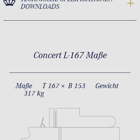
DOWNLOADS
Concert L-167 Maße
Maße
T 167 × B 153
Gewicht
317 kg