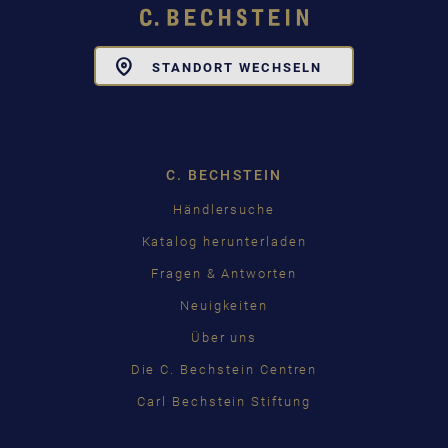
Toggle
STANDORT WECHSELN
Dropdown
C. BECHSTEIN
Händlersuche
Katalog herunterladen
Fragen & Antworten
Neuigkeiten
Über uns
Die C. Bechstein Centren
Carl Bechstein Stiftung