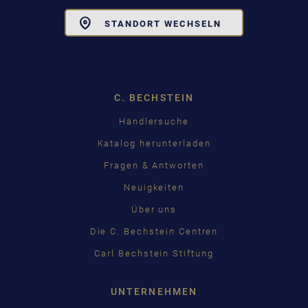
Toggle
STANDORT WECHSELN
Dropdown
C. BECHSTEIN
Händlersuche
Katalog herunterladen
Fragen & Antworten
Neuigkeiten
Über uns
Die C. Bechstein Centren
Carl Bechstein Stiftung
UNTERNEHMEN