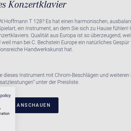
es Konzertklavier
.Hoffmann T 128? Es hat einen harmonischen, ausbalanci
Spielart, ein Instrument, an dem Sie sich zu Hause fühlen!
zertklaviers. Qualität aus Europa ist so überzeugend, wei
d weil man bei C. Bechstein Europe ein natürliches Gespür
itionsreiche Handwerkskunst hat.
e dieses Instrument mit Chrom-Beschlägen und weiteren E
satzleistungen” unter der Preisliste.
 policy
NTRUM ANSCHAUEN
w
rmation