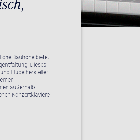
isch,
tliche Bauhöhe bietet
gentfaltung. Dieses
und Flügelhersteller
dernen
nnen außerhalb
hen Konzertklaviere