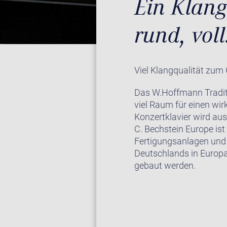
Ein Klang
rund, voll
Viel Klangqualität zum
Das W.Hoffmann Traditio
viel Raum für einen wi
Konzertklavier wird aus
C. Bechstein Europe ist
Fertigungsanlagen und 
Deutschlands in Europ
gebaut werden.