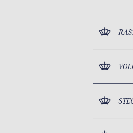
RAS
VOL
STE