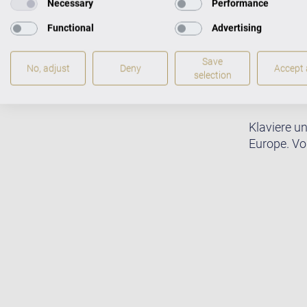
Necessary
Performance
Functional
Advertising
Save
No, adjust
Deny
Accept a
selection
Klaviere u
Europe. Vo