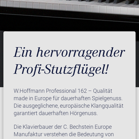
Ein hervorragender
Profi-Stutzflügel!
W.Hoffmann Professional 162 – Qualität
made in Europe für dauerhaften Spielgenuss.
Die ausgeglichene, europäische Klangqualität
garantiert dauerhaften Hörgenuss.
Die Klavierbauer der C. Bechstein Europe
Manufaktur verstehen die Bedeutung von