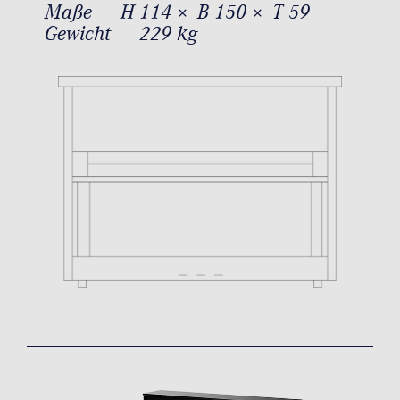
Maße
H 114 × B 150 × T 59
Gewicht
229 kg