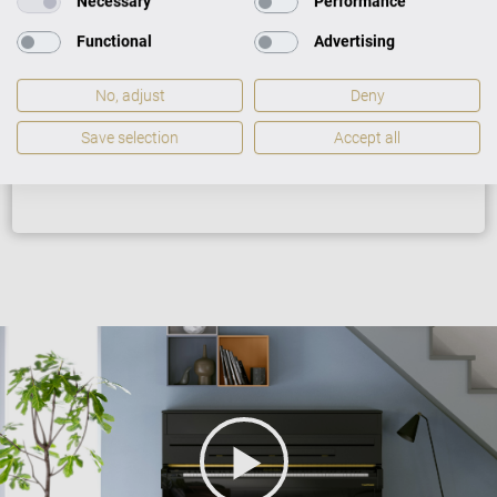
Necessary
Performance
2 Jahre Herstellergarantie
Functional
Advertising
Wir helfen bei Softwarefehlern
No, adjust
Deny
GARANTIEBEDINGUNGEN
Save selection
Accept all