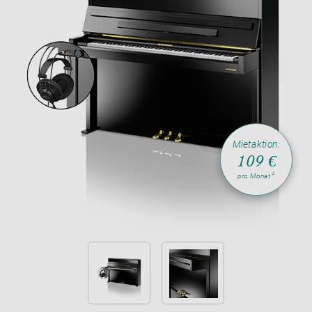
Mietaktion:
109 €
4
pro Monat