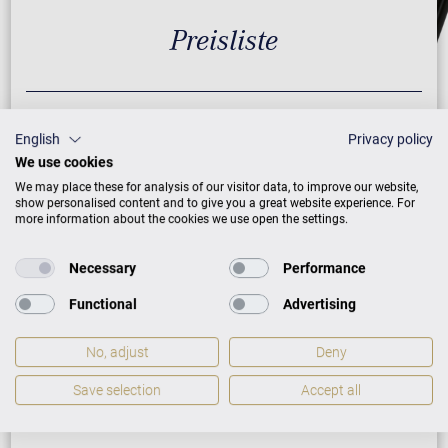
Preisliste
AUSFÜHRUNG
PREISE
English
Privacy policy
We use cookies
We may place these for analysis of our visitor data, to improve our website,
Schwarz mit Messing
15.900 €
show personalised content and to give you a great website experience. For
more information about the cookies we use open the settings.
ZUSATZLEISTUNGEN FÜR W. HOFFMANN
Necessary
Performance
VISION V 8 VARIO
Functional
Advertising
No, adjust
Deny
PREISLISTE HERUNTERLADEN
Save selection
Accept all