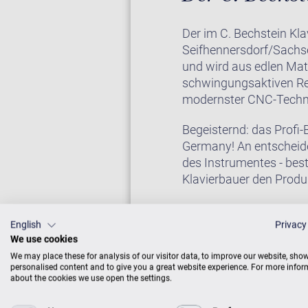
Der im C. Bechstein Kl
Seifhennersdorf/Sachse
und wird aus edlen Mat
schwingungsaktiven Re
modernster CNC-Technik
Begeisternd: das Profi
Germany! An entscheide
des Instrumentes - bes
Klavierbauer den Produ
Bauliche Konzepte der 
mit einem noblen, eleg
English
Privacy
We use cookies
Ton erhaben und getrag
We may place these for analysis of our visitor data, to improve our website, sho
selbstverständlich auc
personalised content and to give you a great website experience. For more info
about the cookies we use open the settings.