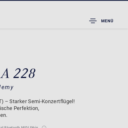
TOGGLE
MENÜ
DROPDOWN
 A 228
demy
) – Starker Semi-Konzertflügel!
sche Perfektion,
en.
ist Bluetooth MIDI fähig.