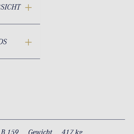
RSICHT
DS
 B 159
Gewicht
417 kg