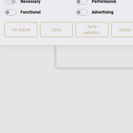
Necessary
Performance
Auf Wunsch erhalten Si
Sie weiter unten bei “Zu
Functional
Advertising
Save
No, adjust
Deny
Accept a
selection
FLÜGEL IM CEN