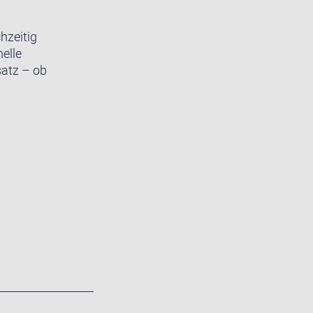
hzeitig
elle
satz – ob