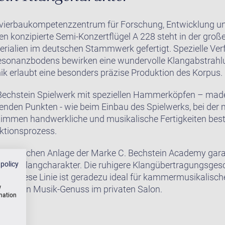
avierbaukompetenzzentrum für Forschung, Entwicklung un
n konzipierte Semi-Konzertflügel A 228 steht in der groß
erialien im deutschen Stammwerk gefertigt. Spezielle Ve
sonanzbodens bewirken eine wundervolle Klangabstrahlu
 erlaubt eine besonders präzise Produktion des Korpus.
-Bechstein Spielwerk mit speziellen Hammerköpfen – made
nden Punkten - wie beim Einbau des Spielwerks, bei der 
timmen handwerkliche und musikalische Fertigkeiten best
ktionsprozess.
akustischen Anlage der Marke C. Bechstein Academy gara
anten Klangcharakter. Die ruhigere Klangübertragungsge
 policy
en. Diese Linie ist geradezu ideal für kammermusikalische
w
h für den Musik-Genuss im privaten Salon.
rmation